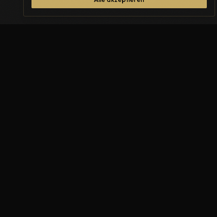
DONAU-VISION 2026: WIEN WÄHLT SEINEN ESC-
FAVORITEN
6. Mai 2026 – ESC-Special Event eine Woche vor dem